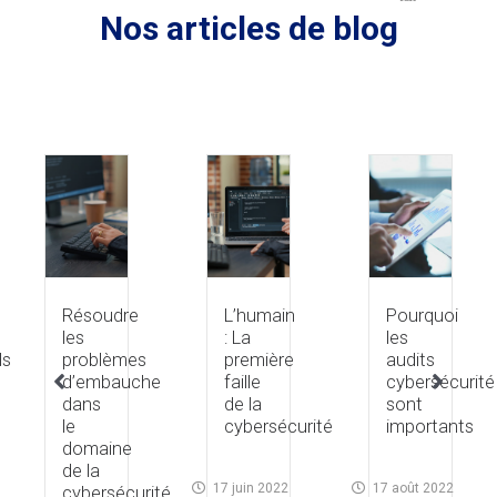
Nos articles de blog
Résoudre
L’humain
Pourquoi
les
: La
les
ls
problèmes
première
audits
d’embauche
faille
cybersécurité
dans
de la
sont
le
cybersécurité​
importants​
domaine
de la
17 juin 2022
17 août 2022
cybersécurité