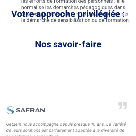
les efforts de formation des personnels ; elle
normalise les démarches pédagogiques dans
Votre approche privilégiée :
une logique de « qualité », en plus de pérenniser
la démarche de sensibilisation ou de formation.
Nos savoir-faire
Getzem nous accompagne depuis presque 10 ans. La variété
de leurs solutions est parfaitement adaptée à la diversité de