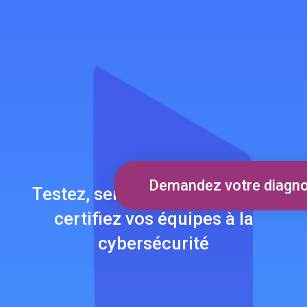
Mark links
font_download
Demandez votre diagno
Testez, sensibilisez, formez et
certifiez vos équipes à la
cybersécurité